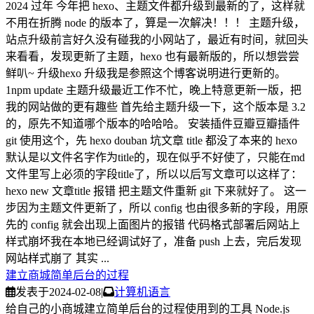
2024 过年 今年把 hexo、主题文件都升级到最新的了，这样就
不用在折腾 node 的版本了，算是一次解决！！！ 主题升级，
站点升级前言好久没有碰我的小网站了，最近有时间，就回头
来看看，发现更新了主题，hexo 也有最新版的，所以想尝尝
鲜叭~ 升级hexo 升级我是参照这个博客说明进行更新的。
1npm update 主题升级最近工作不忙，晚上特意更新一版，把
我的网站做的更有趣些 首先给主题升级一下，这个版本是 3.2
的，原先不知道哪个版本的哈哈哈。 安装插件豆瓣豆瓣插件
git 使用这个，先 hexo douban 坑文章 title 都没了本来的 hexo
默认是以文件名字作为title的，现在似乎不好使了，只能在md
文件里写上必须的字段title了，所以以后写文章可以这样了：
hexo new 文章title 报错 把主题文件重新 git 下来就好了。 这一
步因为主题文件更新了，所以 config 也由很多新的字段，用原
先的 config 就会出现上面图片的报错 代码格式部署后网站上
样式崩坏我在本地已经调试好了，准备 push 上去，完后发现
网站样式崩了 其实 ...
建立商城简单后台的过程
发表于
2024-02-08
|
计算机语言
给自己的小商城建立简单后台的过程使用到的工具 Node.js