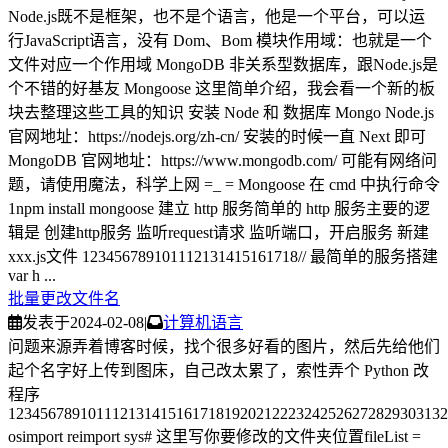
Node.js既不是框架，也不是个语言，他是一个平台，可以运
行JavaScript语言，没有 Dom、Bom 模块作用域：也就是一个
文件对应一个作用域 MongoDB 非关系型数据库，跟Node.js是
个不错的好基友 Mongoose 这里简单介绍，我会看一个新的板
块去整理这些工具的知识 安装 Node 和 数据库 Mongo Node.js
官网地址：https://nodejs.org/zh-cn/ 安装的时候一直 Next 即可
MongoDB 官网地址：https://www.mongodb.com/ 可能有网络问
题，请使用魔法，科学上网 =_ = Mongoose 在 cmd 中执行命令
1npm install mongoose 建立 http 服务简单的 http 服务主要的逻
辑是 创建http服务 监听request请求 监听端口，开启服务 新建
xxx.js文件 123456789101112131415161718// 最简单的服务搭建
var h ...
批量更改文件名
发表于
2024-02-08
|
计算机语言
问题来源弄着博客时候，找个很多好看的图片，然后先给他们
起个名字好上传到图床，自己改太累了，索性弄个 Python 改
程序
1234567891011121314151617181920212223242526272829303132
osimport reimport sys# 这里写你要修改的文件夹位置fileList =