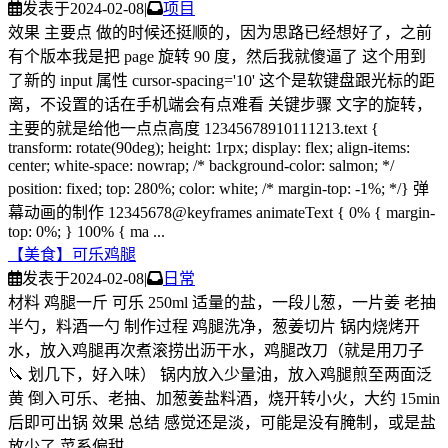
发表于
2024-02-08
|
项目
效果 主要点 做的时候还挺顺的，因为思路已经想好了，之前
有个版本我是把 page 旋转 90 度，然后我就傻逼了 这个用到
了新的 input 属性 cursor-spacing='10' 这个是软键盘跟光标的距
离，不设置的话在手机端会有点难看 关键步骤 文字的旋转，
主要的就是给他一点点高度 12345678910111213.text {
transform: rotate(90deg); height: 1rpx; display: flex; align-items:
center; white-space: nowrap; /* background-color: salmon; */
position: fixed; top: 280%; color: white; /* margin-top: -1%; */} 弹
幕动画的制作 12345678@keyframes animateText { 0% { margin-
top: 0%; } 100% { ma ...
【美食】可乐鸡腿
发表于
2024-02-08
|
日常
材料 鸡腿一斤 可乐 250ml 适量的盐，一段儿葱，一片姜 老抽
半勺，料酒一勺 制作过程 鸡腿洗净，葱姜切片 锅内烧烤开
水，放入鸡腿再次煮滚捞出沥干水，鸡腿改刀（就是用刀子
🔪 划几下，好入味） 锅内放入少量油，放入鸡腿煎至两面泛
黄 倒入可乐、老抽、加葱姜盐料酒，烧开转小火，大约 15min
后即可出锅 效果 总结 感觉还是淡，可能是没有腌制，或是盐
放少了 菜系偏甜