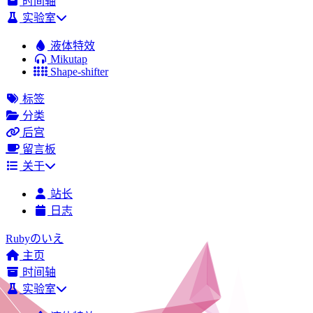
时间轴
实验室
液体特效
Mikutap
Shape-shifter
标签
分类
后宫
留言板
关于
站长
日志
Rubyのいえ
主页
时间轴
实验室