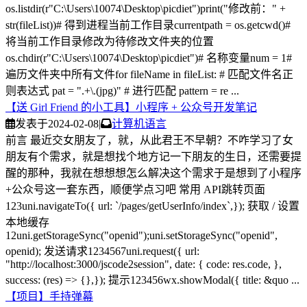
os.listdir(r"C:\Users\10074\Desktop\picdiet")print("修改前：" +
str(fileList))# 得到进程当前工作目录currentpath = os.getcwd()#
将当前工作目录修改为待修改文件夹的位置
os.chdir(r"C:\Users\10074\Desktop\picdiet")# 名称变量num = 1#
遍历文件夹中所有文件for fileName in fileList: # 匹配文件名正
则表达式 pat = ".+\.(jpg)" # 进行匹配 pattern = re ...
【送 Girl Friend 的小工具】小程序 + 公众号开发笔记
发表于
2024-02-08
|
计算机语言
前言 最近交女朋友了，就，从此君王不早朝？不咋学习了女
朋友有个需求，就是想找个地方记一下朋友的生日，还需要提
醒的那种，我就在想想想怎么解决这个需求于是想到了小程序
+公众号这一套东西，顺便学点习吧 常用 API跳转页面
123uni.navigateTo({ url: `/pages/getUserInfo/index`,}); 获取 / 设置
本地缓存
12uni.getStorageSync("openid");uni.setStorageSync("openid",
openid); 发送请求1234567uni.request({ url:
"http://localhost:3000/jscode2session", date: { code: res.code, },
success: (res) => {},}); 提示123456wx.showModal({ title: &quo ...
【项目】手持弹幕