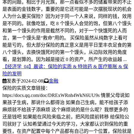
本的问题，相比于月光族，那一点看似不多的储蓄带来的不止
是表面的金钱数字，重要的是它还可能是一次摆脱现状的机会
人为什么要买保险？因为对于同一个人来说，同样的钱，效用
是不同的。就像吃饭，吃 8 个馒头人会觉的饱，但第八个馒头
和第一个馒头的作用是截然不同的，对于一个快饿死的人而
言，第一个馒头是“救命”用的。 买保险虽然从纯数字上看可
能是亏的，但大部分保险的真正意义是用平日里丰衣足食的第
八个馒头，去换快饿死时的第一个馒头，从边际效用的角度
看，是划算的。因为越是接近 0 的资产，所产生的收益越 ...
【经济学_04】晨读：保险的实质 & 特效药 & 医疗膨胀 & 保
险的发明
发表于
2024-02-08
|
金融
保险的实质文章链接：
https://docs.qq.com/doc/DRExWRnh4WkN6UU9s 情景父母说如
果孩子生病，那说什么都得治 如果自己生病，能不给孩子添
麻烦就不给孩子添麻烦 这个麻烦说的是什么呢？我想更多的
还是钱吧 如果能在风险来临之前，把风险提前转移 给保险公
司就好了 认知希望通过今天的学习，大家都认识到保险的重
要性，在资产配置中每个产品都有自己的一个位置，保险就是