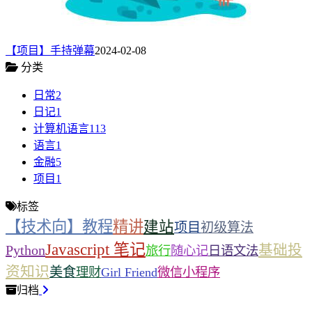
【项目】手持弹幕
2024-02-08
分类
日常
2
日记
1
计算机语言
113
语言
1
金融
5
项目
1
标签
【技术向】教程
精讲
建站
项目
初级算法
Javascript 笔记
基础投
Python
旅行
随心记
日语文法
资知识
美食
理财
Girl Friend
微信小程序
归档