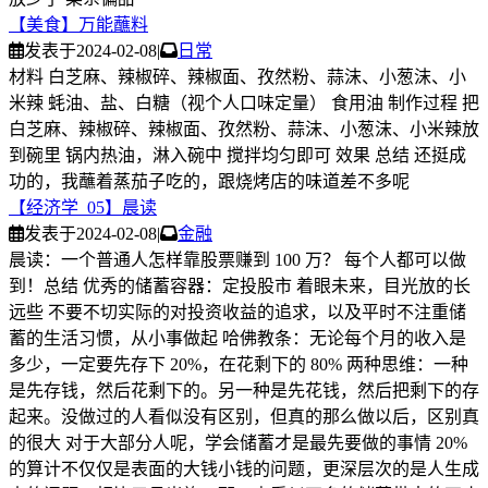
【美食】万能蘸料
发表于
2024-02-08
|
日常
材料 白芝麻、辣椒碎、辣椒面、孜然粉、蒜沫、小葱沫、小
米辣 蚝油、盐、白糖（视个人口味定量） 食用油 制作过程 把
白芝麻、辣椒碎、辣椒面、孜然粉、蒜沫、小葱沫、小米辣放
到碗里 锅内热油，淋入碗中 搅拌均匀即可 效果 总结 还挺成
功的，我蘸着蒸茄子吃的，跟烧烤店的味道差不多呢
【经济学_05】晨读
发表于
2024-02-08
|
金融
晨读：一个普通人怎样靠股票赚到 100 万？ 每个人都可以做
到！总结 优秀的储蓄容器：定投股市 着眼未来，目光放的长
远些 不要不切实际的对投资收益的追求，以及平时不注重储
蓄的生活习惯，从小事做起 哈佛教条：无论每个月的收入是
多少，一定要先存下 20%，在花剩下的 80% 两种思维：一种
是先存钱，然后花剩下的。另一种是先花钱，然后把剩下的存
起来。没做过的人看似没有区别，但真的那么做以后，区别真
的很大 对于大部分人呢，学会储蓄才是最先要做的事情 20%
的算计不仅仅是表面的大钱小钱的问题，更深层次的是人生成