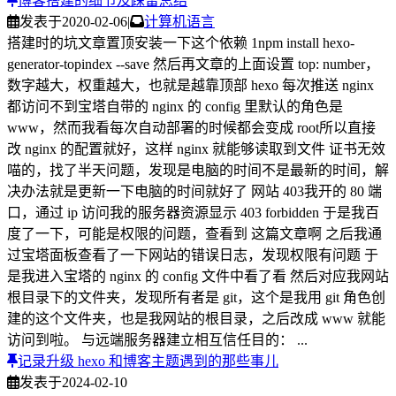
发表于
2020-02-06
|
计算机语言
搭建时的坑文章置顶安装一下这个依赖 1npm install hexo-
generator-topindex --save 然后再文章的上面设置 top: number，
数字越大，权重越大，也就是越靠顶部 hexo 每次推送 nginx
都访问不到宝塔自带的 nginx 的 config 里默认的角色是
www，然而我看每次自动部署的时候都会变成 root所以直接
改 nginx 的配置就好，这样 nginx 就能够读取到文件 证书无效
喵的，找了半天问题，发现是电脑的时间不是最新的时间，解
决办法就是更新一下电脑的时间就好了 网站 403我开的 80 端
口，通过 ip 访问我的服务器资源显示 403 forbidden 于是我百
度了一下，可能是权限的问题，查看到 这篇文章啊 之后我通
过宝塔面板查看了一下网站的错误日志，发现权限有问题 于
是我进入宝塔的 nginx 的 config 文件中看了看 然后对应我网站
根目录下的文件夹，发现所有者是 git，这个是我用 git 角色创
建的这个文件夹，也是我网站的根目录，之后改成 www 就能
访问到啦。 与远端服务器建立相互信任目的： ...
记录升级 hexo 和博客主题遇到的那些事儿
发表于
2024-02-10