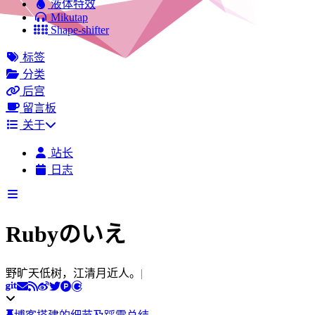
液体特效
Mikutap
Shape-shifter
标签
分类
后宫
留言板
关于
站长
日志
Rubyのいえ
|
博客搭建的细节及踩雷总结