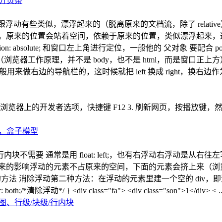
、分页条
类似，漂浮起来的（脱离原来的文档流，除了 relative） 通常会配合 le
。原来的位置会站着空间，依赖于原来的位置，类似漂浮起来，
absolute; 和窗口左上角进行定位，一般他的 父对象 要配合 posi
工作原理，并不是 body，也不是 html，而是窗口正上方） 
 一般用来做右边的导航栏的，这时候就把 left 换成 right，换右边
浏览器上的开发者选项，快捷键 F12 3. 刷新网页，按播放键，然
格，盒子模型
行内块不需要 通常是用 float: left;，也有右浮动右浮动是
来的影响浮动的元素不占原来的空间，下面的元素会挤上来（浏
; W3C 提出的方法 消除浮动第二种方法：在浮动的元素里建一个空的 di
h;/*清除浮动*/ } <div class="fa"> <div class="son">1</div> < ..
图、行级/块级/行内块