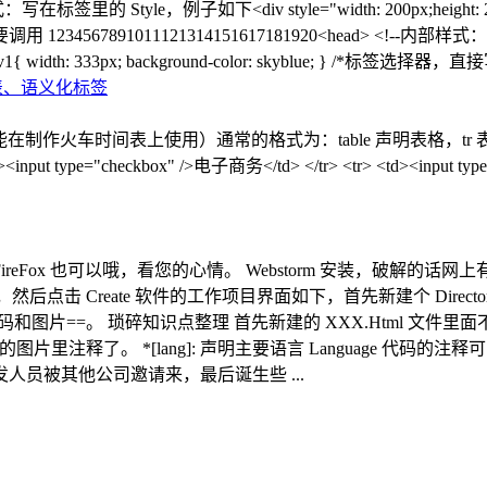
e，例子如下<div style="width: 200px;height: 200px;ba
567891011121314151617181920<head> <!--内部样式：写在
h: 333px; background-color: skyblue; } /*标签选择
列表、语义化标签
间表上使用）通常的格式为：table 声明表格，tr 表格的行，td 表格的列 
nput type="checkbox" />电子商务</td> </tr> <tr> <td><input ty
x 也可以哦，看您的心情。 Webstorm 安装，破解的话网上有注册码。
击 Create 软件的工作项目界面如下，首先新建个 Directo
码和图片==。 琐碎知识点整理 首先新建的 XXX.Html 文件里面
释了。 *[lang]: 声明主要语言 Language 代码的注释可以使用
员被其他公司邀请来，最后诞生些 ...