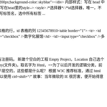
ckground-color: skyblue"></div> 内部样式：写在 head 中
head里的style--> <style> /*选择器*/ /*id选择器，唯一，不
器，直接写标签名，选中所有标签 ...
12345678910<table border="1"> <tr> <td
pe="checkbox" />数字化展馆</td> <td><input type="checkbox" />多
 新建个空白的工程 Empty Project，Location 自己选个
ry(文件夹)，取名字为 Html，==为了以后开发的逻辑分类，前
不是空的，这些都是什么呢？ 根据 W3C 推荐标准，通过 html
 ctrl+shift+“/” 故事：当年微软的 IE 很厉害，便开始得意