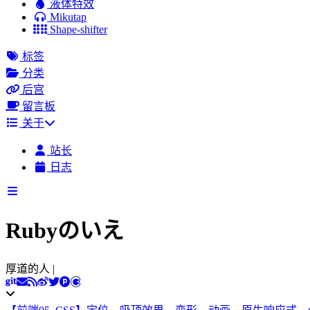
液体特效
Mikutap
Shape-shifter
标签
分类
后宫
留言板
关于
站长
日志
Rubyのいえ
厚道的人 运气都不会
|