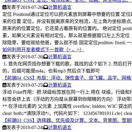
【前端05_CSS】定位、吸顶效果、变形、动画、原生响应式
发表于
2019-07-26
|
计算机语言
定位 Positiond通过定位可以把元素放到屏幕中想要的位置 定位跟浮动有些
来的位置 定位，并没有脱离原来的文档流，左上角为坐标原点
原来的的位置定位，它还是占着原有的位置的。 绝对定位 position: 
素，如果父元素没有相对定位，那么就是根据窗口左上方定位（浏览器
除隐患，要给就给他爸，要么就不给 固定定位position: fixed;
如何利用开发者模式下一首歌（= 。=）
发表于
2019-07-26
|
计算机语言
1. 首先在网页找你想要下载的歌，我找的这个如下 2. 然后打开
的，后缀可能是m4a，也有mp3 然后点下载即可
【前端04_CSS】布局：浮动、弹性盒子、双飞翼、品字、网
发表于
2019-07-25
|
计算机语言
浮动 Folat作用：把 块级标签放在同一行上 用在 块级，行级和
标签会挤上去（浮动的方向是从屏幕到你眼睛的方向） 浮动带
** 在浮动元素的 父元素 上加属性 overflow: hidden
clear: both;/*清除浮动*/，代码片如下： 1234567891011.cle{ clear: bot
【前端03_CSS】选择器、优先级及计算、文本、背景图、雪碧
发表于
2019-07-24
|
计算机语言