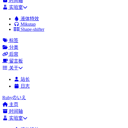
时间轴
实验室
液体特效
Mikutap
Shape-shifter
标签
分类
后宫
留言板
关于
站长
日志
Rubyのいえ
主页
时间轴
实验室