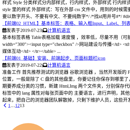
样式 Style 分类样式分内部样式，行内样式，外部样式 行内样式：写在标签里的 Styl
style 里的样式 外部样式：写在外部 css 文件中，用到的时候需要调用 1234
要以数字开头、不要有中文、不要纯数字*/ /*找id用井号#*/ #div1{ widt
【前端02_HTML】基本标签：表格、输入框Input、Label、
发表于
2019-07-23
|
计算机语言
基本标签表格 Table表格加载 速度慢 ，效率低，尽量不用（可能在制作火车时
width="300"><input type="checkbox" />网站建设与传播</td> <td><i
媒体互动</td> </tr></table> ...
【前端01_基础】安装、前端起步、页面标题栏icon
发表于
2019-07-22
|
计算机语言
准备工作 首先推荐测试的浏览器 谷歌浏览器 ，当然开发版的 FireFo
位置，一般是除了 C 盘的其他盘里，你要记住你保存到哪里了，然后点
期要养成分类的习惯，新建 Html,Img 两个文件夹，分别保存代
标签中的 lang 属性对每张页面中的 主要语言，进行声明，其他的图片里注
起来，把自己的浏览器团队解散掉，只剩下维护人员，这些开发人
1
…
12
13