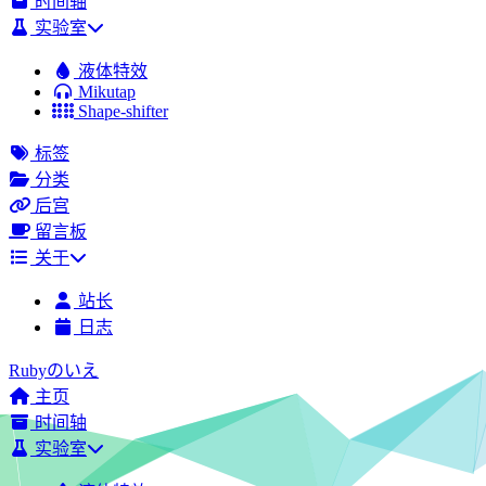
时间轴
实验室
液体特效
Mikutap
Shape-shifter
标签
分类
后宫
留言板
关于
站长
日志
Rubyのいえ
主页
时间轴
实验室