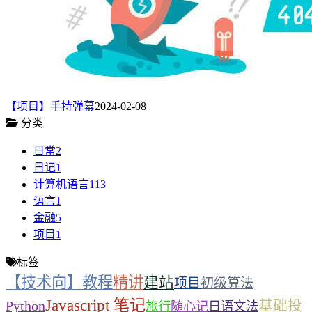
【项目】手持弹幕
2024-02-08
分类
日常
2
日记
1
计算机语言
113
语言
1
金融
5
项目
1
标签
【技术向】教程
精讲
建站
项目
初级算法
Javascript 笔记
基础投
Python
旅行
随心记
日语文法