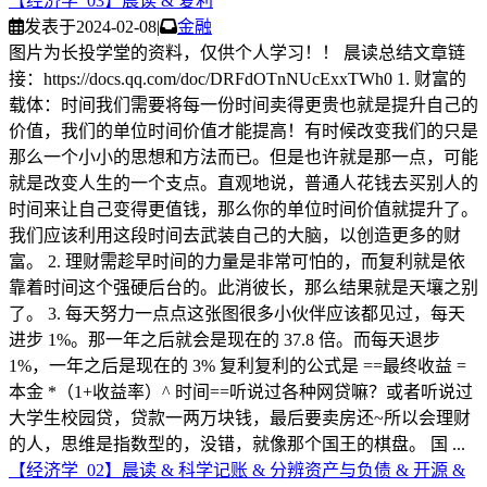
【经济学_03】晨读 & 复利
发表于
2024-02-08
|
金融
图片为长投学堂的资料，仅供个人学习！！ 晨读总结文章链
接：https://docs.qq.com/doc/DRFdOTnNUcExxTWh0 1. 财富的
载体：时间我们需要将每一份时间卖得更贵也就是提升自己的
价值，我们的单位时间价值才能提高！有时候改变我们的只是
那么一个小小的思想和方法而已。但是也许就是那一点，可能
就是改变人生的一个支点。直观地说，普通人花钱去买别人的
时间来让自己变得更值钱，那么你的单位时间价值就提升了。
我们应该利用这段时间去武装自己的大脑，以创造更多的财
富。 2. 理财需趁早时间的力量是非常可怕的，而复利就是依
靠着时间这个强硬后台的。此消彼长，那么结果就是天壤之别
了。 3. 每天努力一点点这张图很多小伙伴应该都见过，每天
进步 1%。那一年之后就会是现在的 37.8 倍。而每天退步
1%，一年之后是现在的 3% 复利复利的公式是 ==最终收益 =
本金 *（1+收益率）^ 时间==听说过各种网贷嘛？或者听说过
大学生校园贷，贷款一两万块钱，最后要卖房还~所以会理财
的人，思维是指数型的，没错，就像那个国王的棋盘。 国 ...
【经济学_02】晨读 & 科学记账 & 分辨资产与负债 & 开源 &