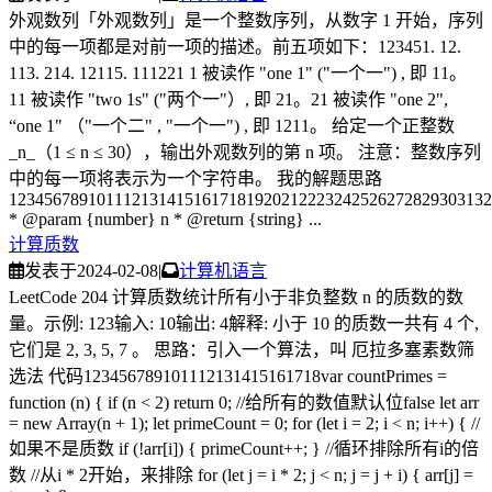
外观数列「外观数列」是一个整数序列，从数字 1 开始，序列
中的每一项都是对前一项的描述。前五项如下：123451. 12.
113. 214. 12115. 111221 1 被读作 "one 1" ("一个一") , 即 11。
11 被读作 "two 1s" ("两个一"）, 即 21。21 被读作 "one 2",
“one 1" （"一个二" , "一个一") , 即 1211。 给定一个正整数
_n_（1 ≤ n ≤ 30），输出外观数列的第 n 项。 注意：整数序列
中的每一项将表示为一个字符串。 我的解题思路
1234567891011121314151617181920212223242526272829303132
* @param {number} n * @return {string} ...
计算质数
发表于
2024-02-08
|
计算机语言
LeetCode 204 计算质数统计所有小于非负整数 n 的质数的数
量。示例: 123输入: 10输出: 4解释: 小于 10 的质数一共有 4 个,
它们是 2, 3, 5, 7 。 思路：引入一个算法，叫 厄拉多塞素数筛
选法 代码123456789101112131415161718var countPrimes =
function (n) { if (n < 2) return 0; //给所有的数值默认位false let arr
= new Array(n + 1); let primeCount = 0; for (let i = 2; i < n; i++) { //
如果不是质数 if (!arr[i]) { primeCount++; } //循环排除所有i的倍
数 //从i * 2开始，来排除 for (let j = i * 2; j < n; j = j + i) { arr[j] =