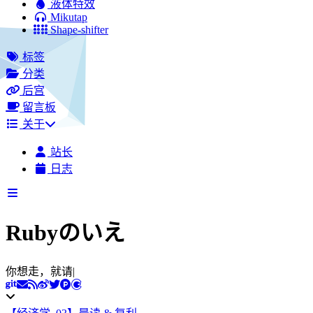
液体特效
Mikutap
Shape-shifter
标签
分类
后宫
留言板
关于
站长
日志
Rubyのいえ
你想走，就请立马抽刀，
|