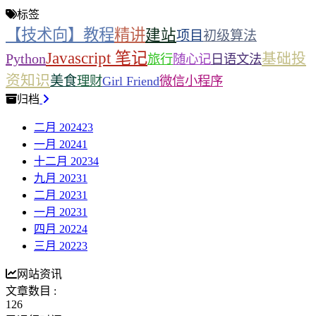
标签
【技术向】教程
精讲
建站
项目
初级算法
Javascript 笔记
基础投
Python
旅行
随心记
日语文法
资知识
美食
理财
Girl Friend
微信小程序
归档
二月 2024
23
一月 2024
1
十二月 2023
4
九月 2023
1
二月 2023
1
一月 2023
1
四月 2022
4
三月 2022
3
网站资讯
文章数目 :
126