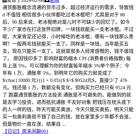
发表于
2024-02-08
|
金融
通货膨胀概念流通的货币过多，超过经济运行的需求，导致钱
d 不值钱 相信很多小伙伴都吃过老冰棍吧？尤其是对于 80
后、90 后来说，老冰棍绝对是儿时不可缺少的回忆了。如今
不少厂家也在打这张怀旧牌，一块钱就能买一支老冰棍。不过
呢，大家肯定还记得，小时候吃的老冰棍，哪有一块钱那么贵
啊？一般两毛钱就能买一支了。同样是一块钱，当年能买五
支，现在只能买一支了。这就是很多人经常感慨的，钱不值钱
了。 原因钱印多了 影响财富的缩水 CPI (消费者价格指数) 每
年上涨 5%，可以理解为你的财富每年缩水 5%举个例子：今
年有 1 万，通胀率 5%，到明年它的购买力就变成了
$\cfrac{10000 元}{(1 + 0.05)}$ $=$ $9524元$，直接少了 476
元。钱还是 1 万，数额没有变化，但购买力已经只有 9524 元
了 跑赢通货膨胀的方法投资 通胀是不可避免的，能做到的就
是去学习投资，进而抵抗通胀 不友好对象 把钱压在枕头底下
的人一样的钱，昨天可能买奥迪，今天只能买奥拓，明天只能
买一包奥利奥就不错了自己的钱，放在家里多少年都不会涨，
但是物价一直在涨，结果自 ...
【日记】周末闲聊001