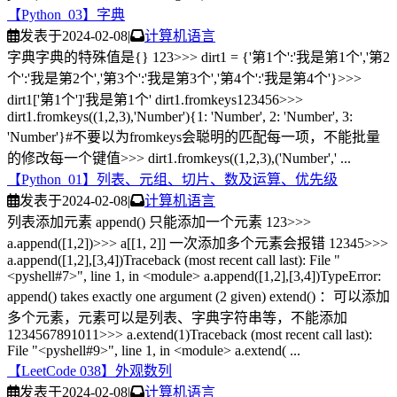
【Python_03】字典
发表于
2024-02-08
|
计算机语言
字典字典的特殊值是{} 123>>> dirt1 = {'第1个':'我是第1个','第2
个':'我是第2个','第3个':'我是第3个','第4个':'我是第4个'}>>>
dirt1['第1个']'我是第1个' dirt1.fromkeys123456>>>
dirt1.fromkeys((1,2,3),'Number'){1: 'Number', 2: 'Number', 3:
'Number'}#不要以为fromkeys会聪明的匹配每一项，不能批量
的修改每一个键值>>> dirt1.fromkeys((1,2,3),('Number',' ...
【Python_01】列表、元组、切片、数及运算、优先级
发表于
2024-02-08
|
计算机语言
列表添加元素 append() 只能添加一个元素 123>>>
a.append([1,2])>>> a[[1, 2]] 一次添加多个元素会报错 12345>>>
a.append([1,2],[3,4])Traceback (most recent call last): File "
<pyshell#7>", line 1, in <module> a.append([1,2],[3,4])TypeError:
append() takes exactly one argument (2 given) extend() ：可以添加
多个元素，元素可以是列表、字典字符串等，不能添加
1234567891011>>> a.extend(1)Traceback (most recent call last):
File "<pyshell#9>", line 1, in <module> a.extend( ...
【LeetCode 038】外观数列
发表于
2024-02-08
|
计算机语言