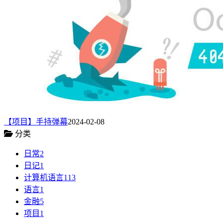
【项目】手持弹幕
2024-02-08
分类
日常
2
日记
1
计算机语言
113
语言
1
金融
5
项目
1