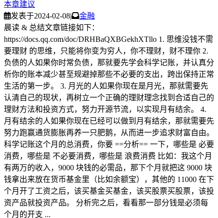
本章建议
发表于
2024-02-08
|
金融
晨读 & 总结文章链接如下：
https://docs.qq.com/doc/DRHBaQXBGekhXTllo 1. 思维没钱不需
要理财 的思维，只能将你变为穷人，你不理财，财不理你 2.
负债的人如果你时常负债，那就要先学会科学记账，并认真分
析你的账本减少甚至规避掉那些不必要的支出，跨出保持正常
生活的第一步。 3. 月光的人如果你现在是月光，那就需要先
认清自己的现状，再树立一个正确的理财理念找到合适自己的
理财方法和投资方式，努力开源节流，以实现月有结余。 4.
月有结余的人如果你现在已经可以做到月有结余，那就需要先
努力跑赢通货膨胀再养一只肥鹅，从而进一步追求财富自由。
科学记账这个月的总消费，你要 ==分析== 一下，哪些是 必要
消费，哪些是 不必要消费，哪些是 浪费消费 比如：我这个月
有两万的收入，9000 块钱的必需品，那下个月就把这 9000 块
钱拿出来放在货币基金里（比如余额宝），其他的 11000 在下
个月开了工资之后，该买基金买基金，该买股票买股票，该投
资产品就投资产品。 分析完之后，看看那一部分钱是必须每
个月的开支 ...