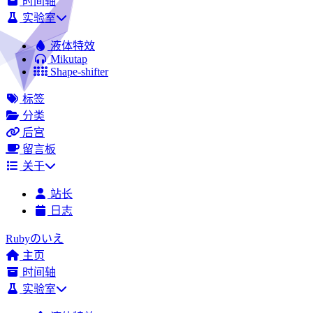
时间轴
实验室
液体特效
Mikutap
Shape-shifter
标签
分类
后宫
留言板
关于
站长
日志
Rubyのいえ
主页
时间轴
实验室