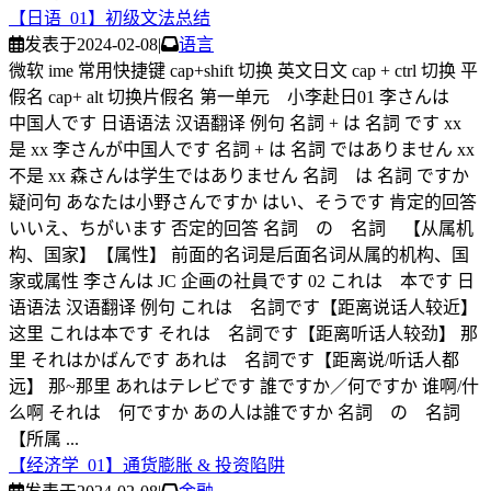
【日语_01】初级文法总结
发表于
2024-02-08
|
语言
微软 ime 常用快捷键 cap+shift 切换 英文日文 cap + ctrl 切换 平
假名 cap+ alt 切换片假名 第一单元 小李赴日01 李さんは
中国人です 日语语法 汉语翻译 例句 名詞 + は 名詞 です xx
是 xx 李さんが中国人です 名詞 + は 名詞 ではありません xx
不是 xx 森さんは学生ではありません 名詞 は 名詞 ですか
疑问句 あなたは小野さんですか はい、そうです 肯定的回答
いいえ、ちがいます 否定的回答 名詞 の 名詞 【从属机
构、国家】【属性】 前面的名词是后面名词从属的机构、国
家或属性 李さんは JC 企画の社員です 02 これは 本です 日
语语法 汉语翻译 例句 これは 名詞です【距离说话人较近】
这里 これは本です それは 名詞です【距离听话人较劲】 那
里 それはかばんです あれは 名詞です【距离说/听话人都
远】 那~那里 あれはテレビです 誰ですか／何ですか 谁啊/什
么啊 それは 何ですか あの人は誰ですか 名詞 の 名詞
【所属 ...
【经济学_01】通货膨胀 & 投资陷阱