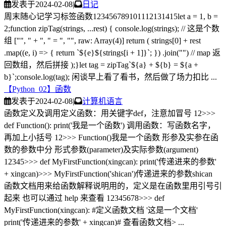
发表于
2024-02-08
|
日记
周末随心记学习标签函数123456789101112131415let a = 1, b =
2;function zipTag(strings, ...rest) { console.log(strings); // 这是个数
组 ["", " + ", " = ", "", raw: Array(4)] return ( strings[0] + rest
.map((e, i) => { return `${e}${strings[i + 1]}`; }) .join("") // map 返
回数组，然后拼接 );}let tag = zipTag`${a} + ${b} = ${a +
b}`;console.log(tag); 闲谈早上看了看书，然后做了场力扣比 ...
【Python_02】函数
发表于
2024-02-08
|
计算机语言
函数定义及调用定义函数：用关键字def，注意加冒号 12>>>
def Function(): print('我是一个函数') 调用函数：写函数名字，
再加上小括号 12>>> Function()我是一个函数 形参及实参在函
数的参数中分 形式参数(parameter)及实际参数(argument)
12345>>> def MyFirstFunction(xingcan): print('传递进来的参数'
+ xingcan)>>> MyFirstFunction('shican')传递进来的参数shican
函数文档用来给函数解释说明用的，定义是在函数里用引号引
起来 也可以通过 help 来查看 12345678>>> def
MyFirstFunction(xingcan): #定义函数文档 '这是一个文档'
print('传递进来的参数' + xingcan)# 查看函数文档> ...