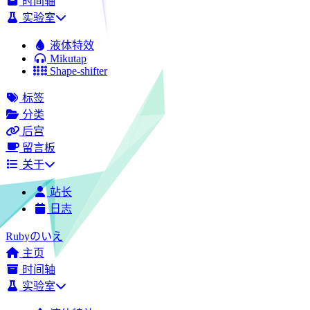
时间轴
实验室
液体特效
Mikutap
Shape-shifter
标签
分类
后宫
留言板
关于
站长
日志
Rubyのいえ
主页
时间轴
实验室