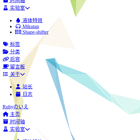
时间轴
实验室
液体特效
Mikutap
Shape-shifter
标签
分类
后宫
留言板
关于
站长
日志
Rubyのいえ
主页
时间轴
实验室