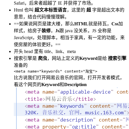
Safari，后来者超越了 IE 并获得了市场。
Html 也叫
超文本标签语言
，这里的
超
字是超出文本的
意思，结合代码慢慢理解。
==如果说网页是建大楼，那么
HTML
就是砖瓦，
Css
加
样式，给房子
装修
，
Js
跟 java 没关系，JS 全称是
JavaScript，处理脚本，相当于家具，有一定的功能，来
使房屋的体验更好。==
开头 head 里有 title、link、meta
搜索引擎是
爬虫
，网站上定义的
Keyword
是给
搜索引擎
准备的
<meta name="keywords" content="淘宝">
比方说我们打开网易云音乐的官网，打开开发者模式，
看这个网页的
Keyword
和
Description