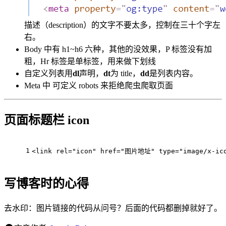
描述（description）的文字不要太多，控制在三十个字左
右。
Body 中有 h1~h6 六种，其他的没效果，P 标签没有加
粗，Hr 标签是单标签，用来做下划线
自定义列表用
dl
声明，
dt
为 title，
dd
是列表内容。
Meta 中 可定义 robots 来拒绝爬虫爬取页面
页面标题栏 icon
1
<
link
rel
=
"icon"
href
=
"图片地址"
type
=
"image/x-ic
写博客时的心得
去水印：图片链接的代码从问号？后面的代码都删掉就好了。