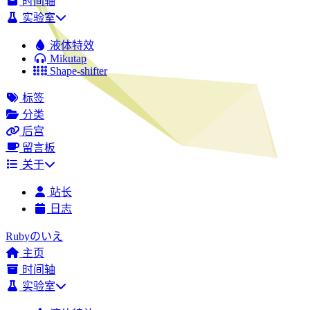
时间轴
实验室
液体特效
Mikutap
Shape-shifter
标签
分类
后宫
留言板
关于
站长
日志
Rubyのいえ
主页
时间轴
实验室