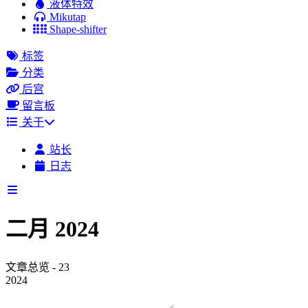
液体特效
Mikutap
Shape-shifter
标签
分类
后宫
留言板
关于
站长
日志
二月 2024
文章总览 - 23
2024