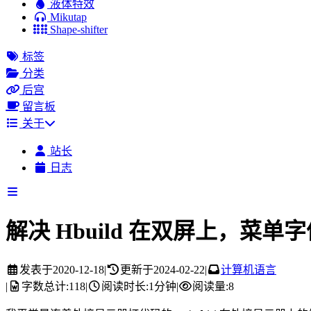
液体特效
Mikutap
Shape-shifter
标签
分类
后宫
留言板
关于
站长
日志
解决 Hbuild 在双屏上，菜
发表于
2020-12-18
|
更新于
2024-02-22
|
计算机语言
|
字数总计:
118
|
阅读时长:
1分钟
|
阅读量:
8