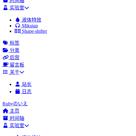
时间轴
实验室
液体特效
Mikutap
Shape-shifter
标签
分类
后宫
留言板
关于
站长
日志
Rubyのいえ
主页
时间轴
实验室