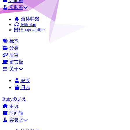
时间轴
实验室
液体特效
Mikutap
Shape-shifter
标签
分类
后宫
留言板
关于
站长
日志
Rubyのいえ
主页
时间轴
实验室