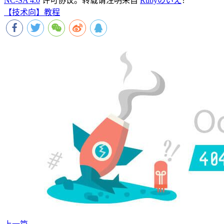
NC-SA 4.0
许可协议。转载请注明来自
Rubyのいえ
！
【技术向】教程