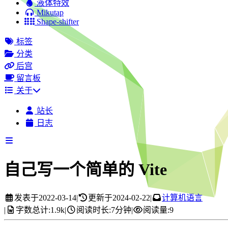
液体特效
Mikutap
Shape-shifter
标签
分类
后宫
留言板
关于
站长
日志
自己写一个简单的 Vite
发表于
2022-03-14
|
更新于
2024-02-22
|
计算机语言
|
字数总计:
1.9k
|
阅读时长:
7分钟
|
阅读量:
9