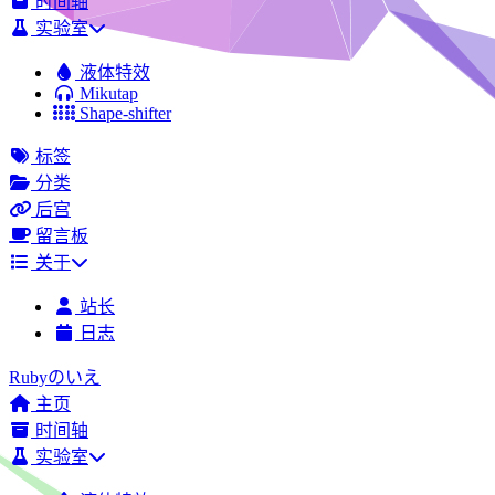
时间轴
实验室
液体特效
Mikutap
Shape-shifter
标签
分类
后宫
留言板
关于
站长
日志
Rubyのいえ
主页
时间轴
实验室